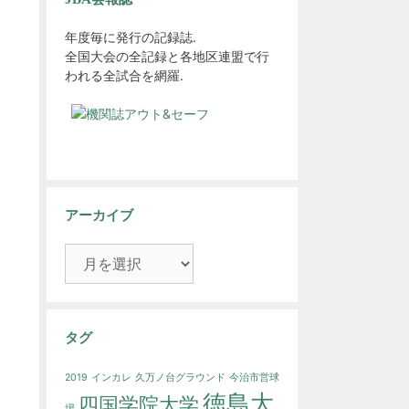
年度毎に発行の記録誌.
全国大会の全記録と各地区連盟で行
われる全試合を網羅.
アーカイブ
ア
ー
カ
イ
ブ
タグ
2019
インカレ
久万ノ台グラウンド
今治市営球
徳島大
四国学院大学
場