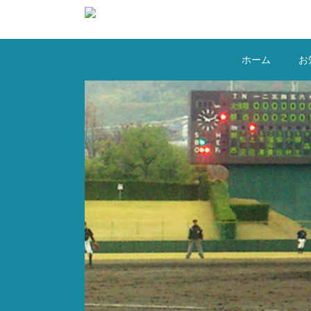
コ
ン
テ
ン
ホーム
お
ツ
へ
ス
キ
ッ
プ