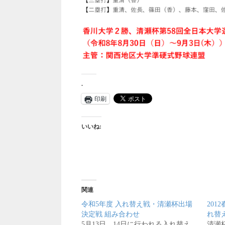
.
印刷
いいね:
関連
令和5年度 入れ替え戦・清瀬杯出場
20
決定戦 組み合わせ
れ替
5月13日、14日に行われる入れ替え
清瀬