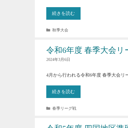
続きを読む
カ
秋季大会
テ
ゴ
リ
令和6年度 春季大会リ
ー
2024年3月6日
4月から行われる令和6年度 春季大会リ
続きを読む
カ
春季リーグ戦
テ
ゴ
リ