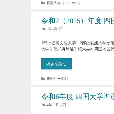
カ
夏季大会（インカレ）
テ
ゴ
リ
令和7（2025）年度
ー
2025年5月7日
1部は徳島文理大学、2部は愛媛大学が優
大学準硬式野球選手権大会へ四国地区
続きを読む
カ
春季リーグ戦
テ
ゴ
リ
令和6年度 四国大学準
ー
2024年10月12日