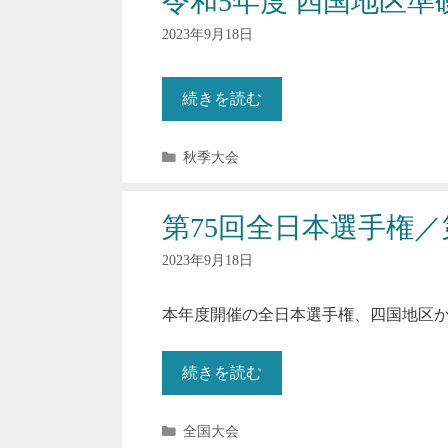
令和5年度 四国地区準
ー
2023年9月18日
続きを読む
カ
秋季大会
テ
ゴ
リ
第75回全日本選手権／
ー
2023年9月18日
本年度開催の全日本選手権、四国地区
続きを読む
カ
全国大会