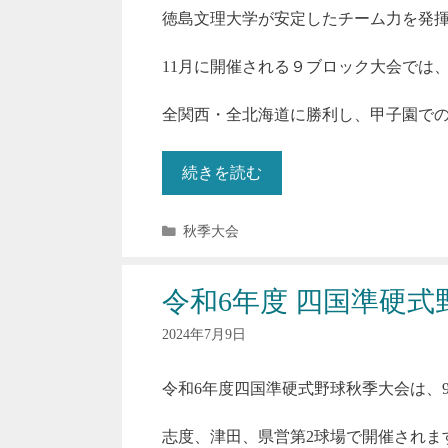
徳島文理大学が安定したチーム力を発
11月に開催される９ブロック大会では
全関西・全北海道に勝利し、甲子園で
続きを読む
カ
秋季大会
テ
ゴ
リ
令和6年度 四国準硬式
ー
2024年7月9日
令和6年度四国準硬式野球秋季大会は、9月2
志度、津田、県営第2球場で開催されま