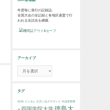
年度毎に発行の記録誌.
全国大会の全記録と各地区連盟で行
われる全試合を網羅.
アーカイブ
ア
ー
カ
イ
ブ
タグ
2019
インカレ
久万ノ台グラウンド
今治市営球
徳島大
四国学院大学
場