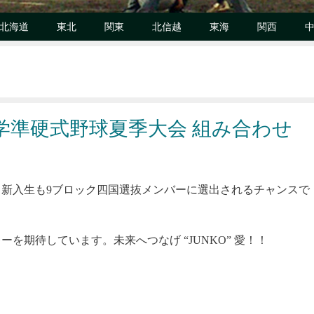
北海道
東北
関東
北信越
東海
関西
大学準硬式野球夏季大会 組み合わせ
新入生も9ブロック四国選抜メンバーに選出されるチャンスで
を期待しています。未来へつなげ “JUNKO” 愛！！