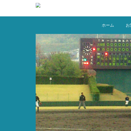
コ
ン
テ
ン
ホーム
お
ツ
へ
ス
キ
ッ
プ