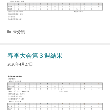
カ
未分類
テ
ゴ
リ
春季大会第３週結果
ー
2026年4月27日