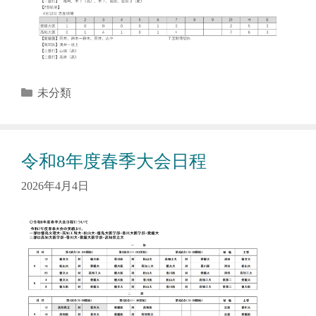
カ
未分類
テ
ゴ
リ
令和8年度春季大会日程
ー
2026年4月4日