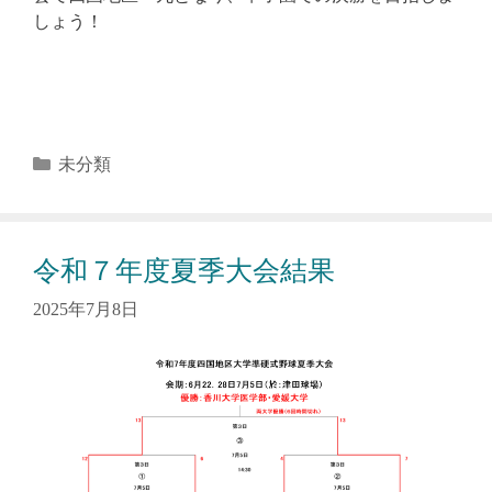
しょう！
カ
未分類
テ
ゴ
リ
令和７年度夏季大会結果
ー
2025年7月8日