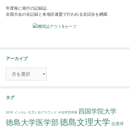
年度毎に発行の記録誌.
全国大会の全記録と各地区連盟で行われる全試合を網羅.
アーカイブ
ア
ー
カ
イ
ブ
タグ
四国学院大学
2019
インカレ
久万ノ台グラウンド
今治市営球場
徳島文理大学
徳島大学医学部
志度球