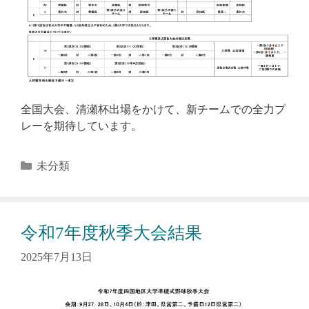
全国大会、清瀬杯出場をかけて、新チームでの全力プ
レーを期待しています。
カ
未分類
テ
ゴ
リ
令和7年度秋季大会結果
ー
2025年7月13日