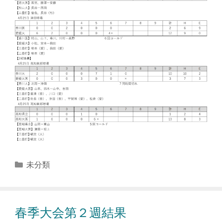
カ
未分類
テ
ゴ
リ
春季大会第２週結果
ー