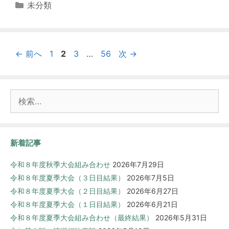
カ
未分類
テ
ゴ
リ
ペ
ペ
ペ
ペ
←
前へ
ー
1
2
3
…
56
次
→
ー
ー
ー
ー
ジ
ジ
ジ
ジ
検
索:
新着記事
令和８年度秋季大会組み合わせ
2026年7月29日
令和８年度夏季大会（３日目結果）
2026年7月5日
令和８年度夏季大会（２日目結果）
2026年6月27日
令和８年度夏季大会（１日目結果）
2026年6月21日
令和８年度夏季大会組み合わせ（最終結果）
2026年5月31日