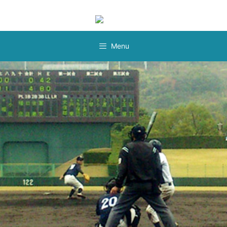
コ
Instagram
ン
テ
ン
Menu
ツ
へ
ス
キ
ッ
プ