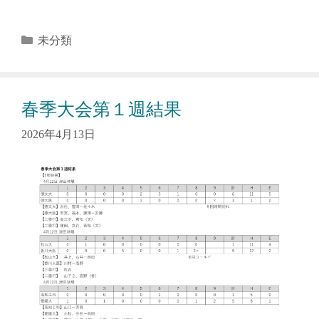
カ
未分類
テ
ゴ
リ
春季大会第１週結果
ー
2026年4月13日